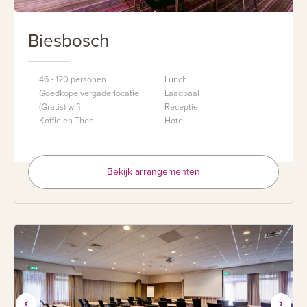
Biesbosch
46 - 120 personen
Lunch
Goedkope vergaderlocatie
Laadpaal
(Gratis) wifi
Receptie
Koffie en Thee
Hotel
Bekijk arrangementen