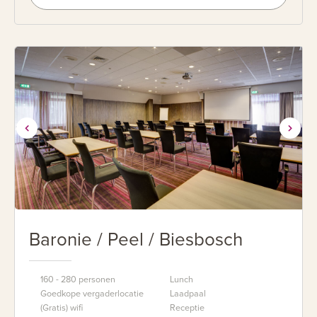
Baronie / Peel / Biesbosch
160 - 280 personen
Lunch
Goedkope vergaderlocatie
Laadpaal
(Gratis) wifi
Receptie