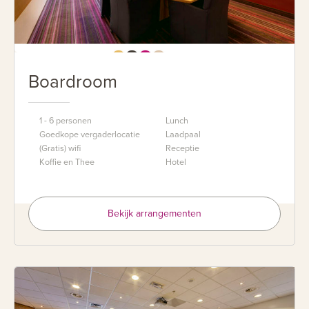
Boardroom
1 - 6 personen
Lunch
Goedkope vergaderlocatie
Laadpaal
(Gratis) wifi
Receptie
Koffie en Thee
Hotel
Bekijk arrangementen