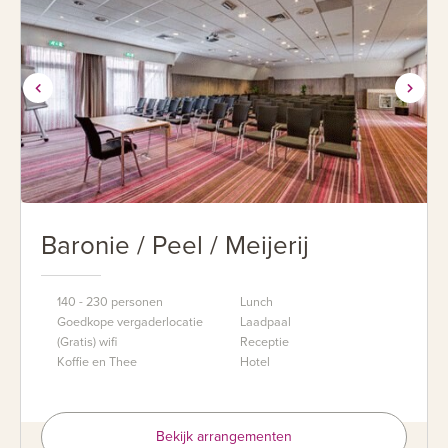
Baronie / Peel / Meijerij
140 - 230 personen
Lunch
Goedkope vergaderlocatie
Laadpaal
(Gratis) wifi
Receptie
Koffie en Thee
Hotel
Bekijk arrangementen