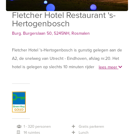
Fletcher Hotel Restaurant 's-
Hertogenbosch
Burg. Burgerslaan 50, 5245NH, Rosmalen
Fletcher Hotel 's-Hertogenbosch is gunstig gelegen aan de
A2, de snelweg van Utrecht - Eindhoven, afslag nr.20. Het
hotel is gelegen op slechts 10 minuten rijden van het
lees meer
gezellige centrum van 's-Hertogenbosch.
Vergaderen bij Fletcher Hotel 's-Hertogenbosch betekent
plezierig werken in een professionele omgeving. Het
Fletcher Team zorgt voor een persoonlijk ontvangst.
Het hotel heeft 13 multifunctionele zalen voor
1 - 320 personen
Gratis parkeren
14 ruimtes
Lunch
vergaderingen, trainingen en meerdaagse bijeenkomsten.