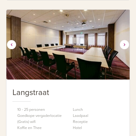
Langstraat
10 - 25 personen
Lunch
Goedkope vergaderlocatie
Laadpaal
(Gratis) wifi
Receptie
Koffie en Thee
Hotel