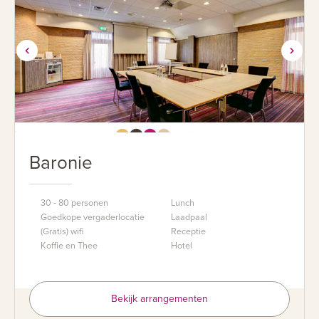
Baronie
30 - 80 personen
Lunch
Goedkope vergaderlocatie
Laadpaal
(Gratis) wifi
Receptie
Koffie en Thee
Hotel
Bekijk arrangementen