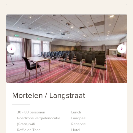
Mortelen / Langstraat
30 - 80 personen
Lunch
Goedkope vergaderlocatie
Laadpaal
(Gratis) wifi
Receptie
Koffie en Thee
Hotel