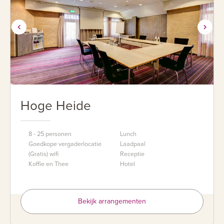
Hoge Heide
8 - 25 personen
Lunch
Goedkope vergaderlocatie
Laadpaal
(Gratis) wifi
Receptie
Koffie en Thee
Hotel
Bekijk arrangementen