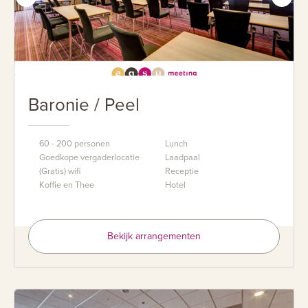
Baronie / Peel
60 - 200 personen
Lunch
Goedkope vergaderlocatie
Laadpaal
(Gratis) wifi
Receptie
Koffie en Thee
Hotel
Bekijk arrangementen