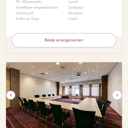
15 - 33 personen
Lunch
Goedkope vergaderlocatie
Laadpaal
(Gratis) wifi
Receptie
Koffie en Thee
Hotel
Bekijk arrangementen