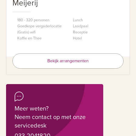
Meijerij
180 - 320 personen
Lunch
Goedkope vergaderlocatie
Laadpaal
(Gratis) wifi
Receptie
Koffie en Thee
Hotel
Bekijk arrangementen
Meer weten?
Neem contact op met onze
servicedesk
033-2041820