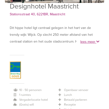
Designhotel Maastricht
Stationsstraat 40, 6221BR, Maastricht
Dit hippe hotel ligt centraal gelegen in het hart van de
trendy wijk: Wijck. Op slecht 250 meter afstand van het
centraal station en het oude stadscentrum. Het
lees meer
congrescentrum MECC ligt op 1 km. Limburgse gastvrijheid
wordt hier gecombineerd met een modern en strak
interieur. Het hotel beschikt over een aantal faciliteiten
zoals de bloemisterij, luxe sandwichbar, traiteur, Brasserie
FLO Maastricht, Bar FLO Maastricht, fitness en parking. Dit
alles garandeert je van een heerlijk verblijf!
10 - 50 personen
Openbaar vervoer
1 ruimtes
Lunch
Love City Life bij Design Hotel Maastricht; bijeenkomsten
Vergaderlocatie hotel
Betaald parkeren
met een verfrissend andere en inspirerende ervaring. Want
(Gratis) wifi
Receptie