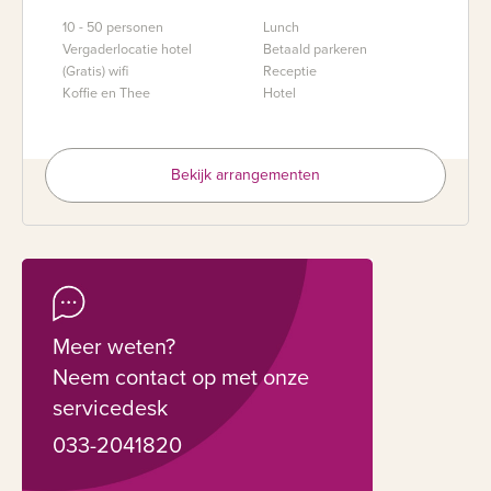
10 - 50 personen
Lunch
Vergaderlocatie hotel
Betaald parkeren
(Gratis) wifi
Receptie
Koffie en Thee
Hotel
Bekijk arrangementen
Meer weten?
Neem contact op met onze
servicedesk
033-2041820