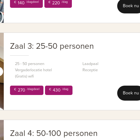
/dagdeel
/dag
€
140
€
220
Boek nu
Zaal 3: 25-50 personen
25 - 50 personen
Laadpaal
Vergaderlocatie hotel
Receptie
(Gratis) wifi
/dagdeel
/dag
€
270
€
430
Boek nu
Zaal 4: 50-100 personen