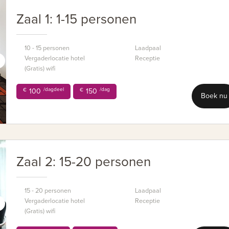
Zaal 1: 1-15 personen
10 - 15 personen
Laadpaal
Vergaderlocatie hotel
Receptie
(Gratis) wifi
/dagdeel
/dag
€
100
€
150
Boek nu
Zaal 2: 15-20 personen
15 - 20 personen
Laadpaal
Vergaderlocatie hotel
Receptie
(Gratis) wifi