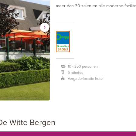
meer dan 30 zalen en alle moderne facilit
uw vergadering op maat. Of kies één van
helemaal ontzorgd.
Vergaderarrangementen
Onze vergaderarrangementen ( exclusief z
professionele voorzieningen. U hoeft zich
verzorgen wij. Eventueel kunt u de vergad
10 - 350 personen
6 ruimtes
Vergaderlocatie hotel
De Witte Bergen