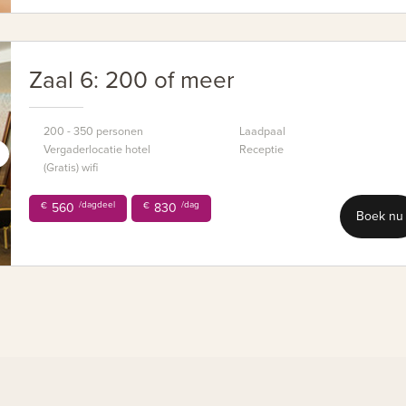
Zaal 6: 200 of meer
200 - 350 personen
Laadpaal
Vergaderlocatie hotel
Receptie
(Gratis) wifi
/dagdeel
/dag
€
560
€
830
Boek nu