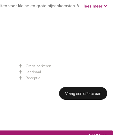
eiten voor kleine en grote bijeenkomsten. We organiseren
lees meer
 onze vergaderarrangementen. Dan bent u in één keer
aalhuur ) bieden de ideale combinatie van gemak en
 alleen bezig te houden met uw gasten, de rest
ering aanvullen met een lunch of diner.
Gratis parkeren
Laadpaal
Receptie
Vraag een offerte aan