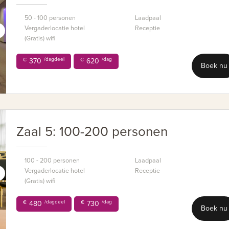
50 - 100 personen
Laadpaal
Vergaderlocatie hotel
Receptie
(Gratis) wifi
/dagdeel
/dag
€
370
€
620
Boek nu
Zaal 5: 100-200 personen
100 - 200 personen
Laadpaal
Vergaderlocatie hotel
Receptie
(Gratis) wifi
/dagdeel
/dag
€
480
€
730
Boek nu