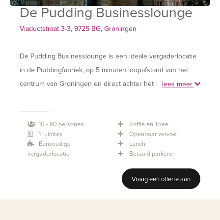
De Pudding Businesslounge
Viaductstraat 3-3, 9725 BG, Groningen
De Pudding Businesslounge is een ideale vergaderlocatie
in de Puddingfabriek, op 5 minuten loopafstand van het
centrum van Groningen en direct achter het centraal
lees meer
station.
10 - 60 personen
Koffie en Thee
Deze vergaderlocatie is van alle gemakken voorzien. De
1 ruimtes
Openbaar vervoer
ruimte is uitgerust met een grote vergadertafel en
Eenvoudige
Lunch
comfortabele congresstoelen, evenals de nodige
vergaderlocatie
Betaald parkeren
audiovisuele middelen (zoals een laptop, beamer en
Vraag een offerte aan
scherm, audio, pointer, flip-over en spreekgestoelte).
Plenair is er zitgelegenheid tot 60 personen.