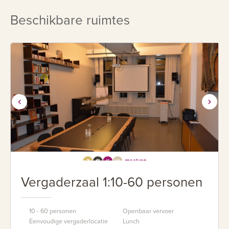
In De Pudding Bussinesslounge kan gebruik gemaakt
worden van een luxe Nespressomachine en een
Beschikbare ruimtes
goedgevulde minibar. Bij mooi weer kan tevens gebruik
gemaakt worden van het sfeervolle, besloten binnenplein.
Vergaderzaal 1:10-60 personen
10 - 60 personen
Openbaar vervoer
Eenvoudige vergaderlocatie
Lunch