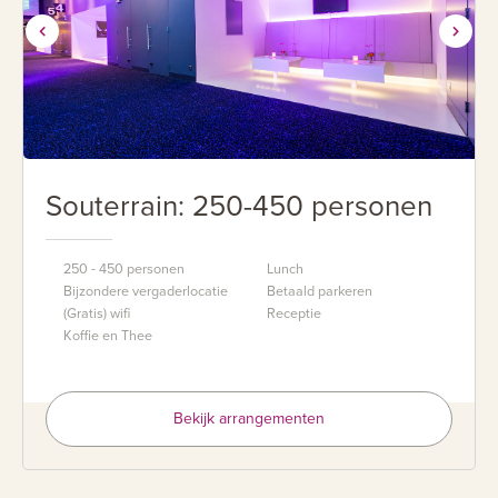
Souterrain: 250-450 personen
250 - 450 personen
Lunch
Bijzondere vergaderlocatie
Betaald parkeren
(Gratis) wifi
Receptie
Koffie en Thee
Bekijk arrangementen