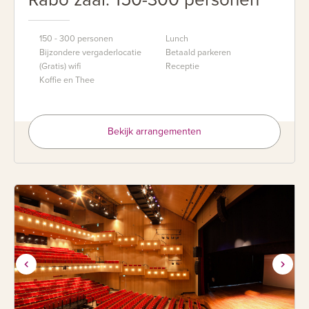
150 - 300 personen
Lunch
Bijzondere vergaderlocatie
Betaald parkeren
(Gratis) wifi
Receptie
Koffie en Thee
Bekijk arrangementen