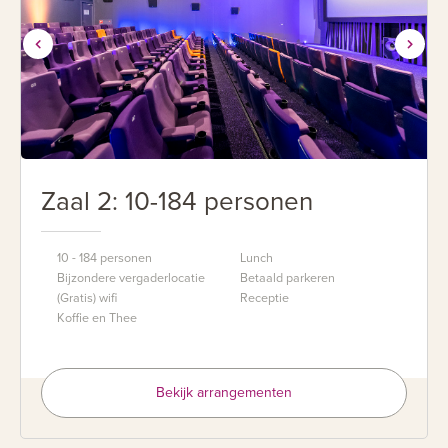
Zaal 2: 10-184 personen
10 - 184 personen
Lunch
Bijzondere vergaderlocatie
Betaald parkeren
(Gratis) wifi
Receptie
Koffie en Thee
Bekijk arrangementen