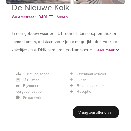
De Nieuwe Kolk
Weiersstraat 1, 9401 ET , Assen
In een gebouw waar een bibliotheek, bioscoop en theater
samenkomen, ontstaan veelzijdige mogelijkheden voor de
zakelijke gast. DNK biedt een podium voor congressen en
lees meer
evenementen en is dé plek voor ontmoeting en vermaak.
Niet voor niets zijn zij in het jaar 2019 uitgeroepen tot
1 - 859 personen
Openbaar vervoer
Beste Congreslocatie van Nederland. Met 22 ruimtes en
18 ruimtes
Lunch
subruimtes verdeeld over een totale oppervlakte van
Bijzondere
Betaald parkeren
17.000 m2, kan DNK ieder event tot een waardevolle
vergaderlocatie
Receptie
(Gratis) wifi
belevenis maken.
Vraag een offerte aan