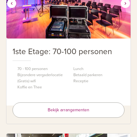
1ste Etage: 70-100 personen
70 - 100 personen
Lunch
Bijzondere vergaderlocatie
Betaald parkeren
(Gratis) wifi
Receptie
Koffie en Thee
Bekijk arrangementen