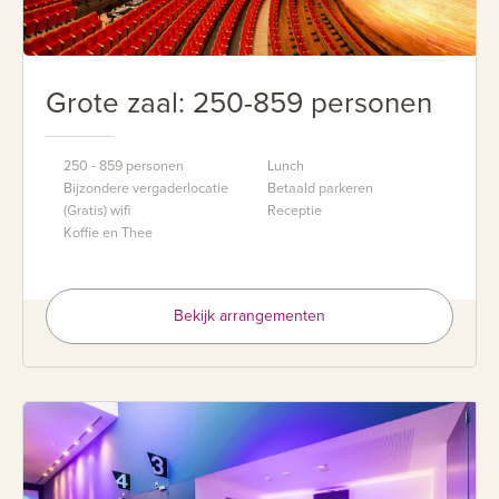
Grote zaal: 250-859 personen
250 - 859 personen
Lunch
Bijzondere vergaderlocatie
Betaald parkeren
(Gratis) wifi
Receptie
Koffie en Thee
Bekijk arrangementen