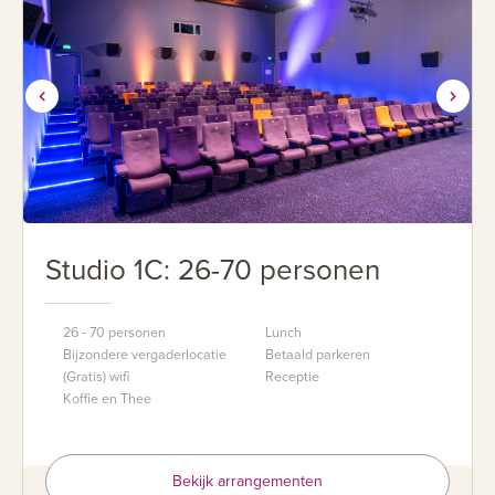
Studio 1C: 26-70 personen
26 - 70 personen
Lunch
Bijzondere vergaderlocatie
Betaald parkeren
(Gratis) wifi
Receptie
Koffie en Thee
Bekijk arrangementen