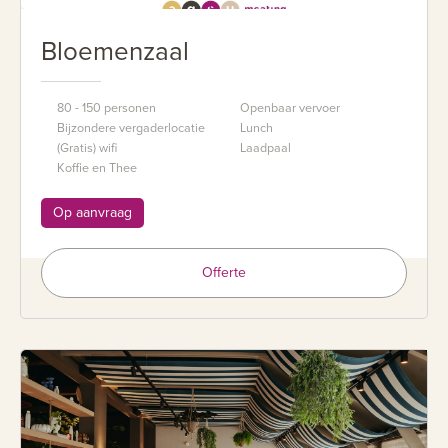
Bloemenzaal
80 - 150 personen
Openbaar vervoer
Bijzondere vergaderlocatie
Lunch
(Gratis) wifi
Laadpaal
Koffie en Thee
Op aanvraag
Offerte