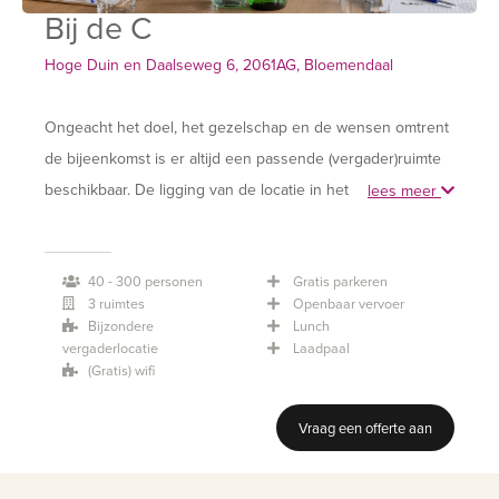
Bij de C
Hoge Duin en Daalseweg 6, 2061AG, Bloemendaal
Ongeacht het doel, het gezelschap en de wensen omtrent
de bijeenkomst is er altijd een passende (vergader)ruimte
beschikbaar. De ligging van de locatie in het duingebied,
lees meer
geeft een gevoel van vrijheid en ruimte. De beste ideeën
en de mooiste plannen ontstaan op creatieve en
40 - 300 personen
Gratis parkeren
inspirerende locaties
3 ruimtes
Openbaar vervoer
Bijzondere
Lunch
vergaderlocatie
Laadpaal
(Gratis) wifi
Vraag een offerte aan