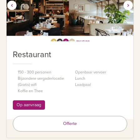
Restaurant
150 - 300 personen
Openbaar vervoer
Bijzondere vergaderlocatie
Lunch
(Gratis) wifi
Laadpaal
Koffie en Thee
Op aanvraag
Offerte