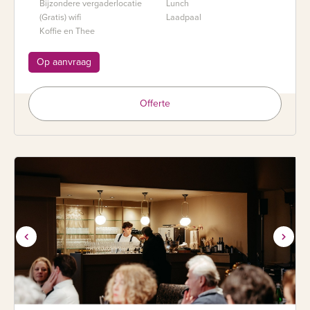
Bijzondere vergaderlocatie
Lunch
(Gratis) wifi
Laadpaal
Koffie en Thee
Op aanvraag
Offerte