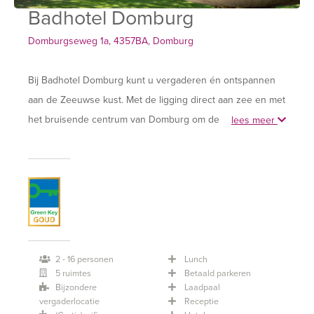
Badhotel Domburg
Domburgseweg 1a, 4357BA, Domburg
Bij Badhotel Domburg kunt u vergaderen én ontspannen
aan de Zeeuwse kust. Met de ligging direct aan zee en met
het bruisende centrum van Domburg om de hoek kan
lees meer
vergaderen bij Badhotel Domburg niet anders dan
inspirerend werken!
Onze vergaderruimtes bieden inspiratie en comfort. Ze zijn
uitermate geschikt voor lange vergadersessies. Met
comfortabel meubilair, professionele vergaderapparatuur
en onbeperkt koffie en thee kunt u ongestoord en
2 - 16 personen
Lunch
5 ruimtes
Betaald parkeren
ontspannen vergaderen op locatie. Wilt u tussen de
Bijzondere
Laadpaal
vergadersessies door even uw hoofd leegmaken? Dat kan!
vergaderlocatie
Receptie