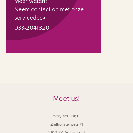
Meer weten?
Neem contact op met onze
servicedesk
033-2041820
Meet us!
easymeeting.nl
Zielhorsterweg 71
3813 ZX Amersfoort