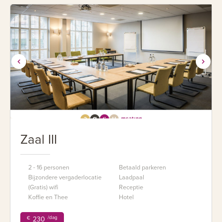
Zaal III
2 - 16 personen
Betaald parkeren
Bijzondere vergaderlocatie
Laadpaal
(Gratis) wifi
Receptie
Koffie en Thee
Hotel
/dag
€
230