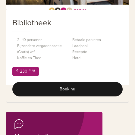
Bibliotheek
2 - 10 personen
Betaald parkeren
Bijzondere vergaderlocatie
Laadpaal
(Gratis) wifi
Receptie
Koffie en Thee
Hotel
/dag
€
230
Boek nu