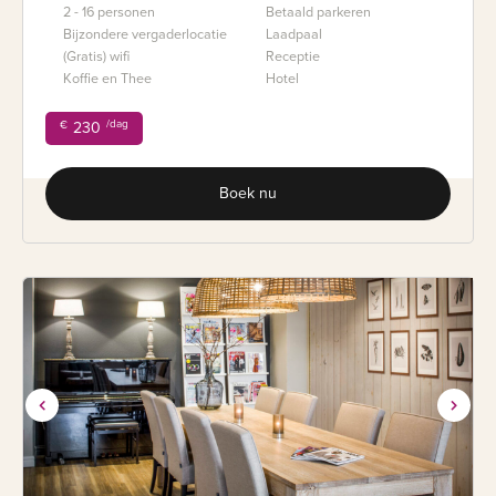
2 - 16 personen
Betaald parkeren
Bijzondere vergaderlocatie
Laadpaal
(Gratis) wifi
Receptie
Koffie en Thee
Hotel
/dag
€
230
Boek nu