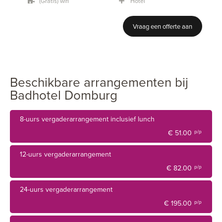
Geniet van een wandeling over het Zeeuwse strand of
(Gratis) wifi
Hotel
ontspan in onze SPA.
Vraag een offerte aan
Beschikbare arrangementen bij
Badhotel Domburg
8-uurs vergaderarrangement inclusief lunch
€ 51.00
p/p
12-uurs vergaderarrangement
€ 82.00
p/p
24-uurs vergaderarrangement
€ 195.00
p/p