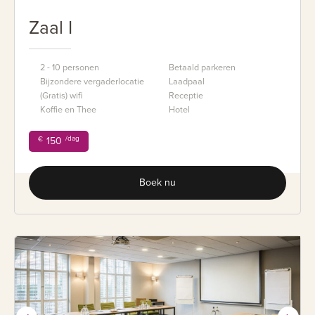
Zaal I
2 - 10 personen
Betaald parkeren
Bijzondere vergaderlocatie
Laadpaal
(Gratis) wifi
Receptie
Koffie en Thee
Hotel
/dag
€
150
Boek nu