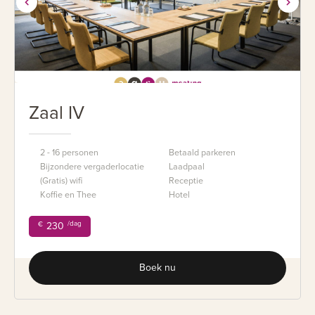
Zaal IV
2 - 16 personen
Betaald parkeren
Bijzondere vergaderlocatie
Laadpaal
(Gratis) wifi
Receptie
Koffie en Thee
Hotel
/dag
€
230
Boek nu