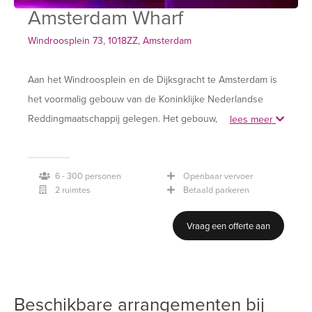
Amsterdam Wharf
Windroosplein 73, 1018ZZ, Amsterdam
Aan het Windroosplein en de Dijksgracht te Amsterdam is
het voormalig gebouw van de Koninklijke Nederlandse
Reddingmaatschappij gelegen. Het gebouw, in nautische
lees meer
stijl, uit 1896 bestaat uit meerdere vertrekken en is bij
uitstek "de aanlegplaats" voor activiteiten zoals; diners,
6 - 300 personen
Openbaar vervoer
recepties, vergaderingen, presentaties en/of feestelijke
2 ruimtes
Betaald parkeren
bijeenkomsten tot 300 personen.
Vraag een offerte aan
De lokatie met eigen aanlegsteiger is, zowel per boot,
openbaar vervoer als over de weg, op 5 minuten van de
ringweg Amsterdam goed bereikbaar. Ook zijn er
voldoende parkeerfaciliteiten.
Beschikbare arrangementen bij